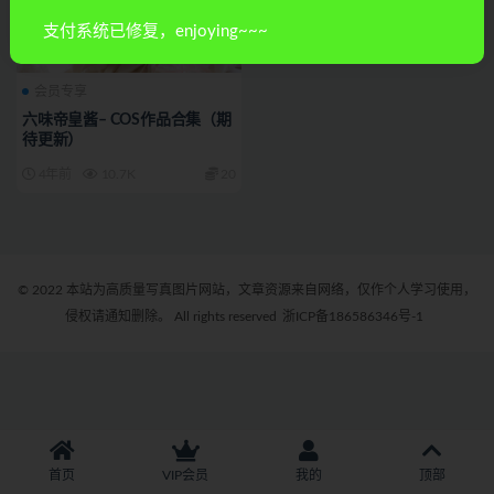
支付系统已修复，enjoying~~~
会员专享
六味帝皇酱– COS作品合集（期
待更新）
4年前
10.7K
20
© 2022 本站为高质量写真图片网站，文章资源来自网络，仅作个人学习使用，
侵权请通知删除。 All rights reserved
浙ICP备186586346号-1
首页
VIP会员
我的
顶部