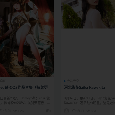
S套图
会员专享
oyo酱-COS作品合集（持续更
河北彩花Saika Kawakita
曰更新28部。 Tomoyo酱：coser第
3月16日，更新17部。 河北彩花Sai
队，微博粉丝20W。美腿天花板，爱
Kawakita：著名动作明星，这是她
集...
1年前
1.2K
5
1年前
883