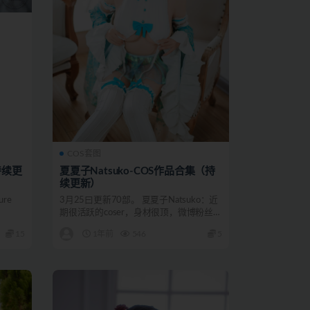
COS套图
持续更
夏夏子Natsuko-COS作品合集（持
续更新）
ure
3月25曰更新70部。 夏夏子Natsuko：近
期很活跃的coser，身材很顶，微博粉丝
35...
15
1年前
546
5