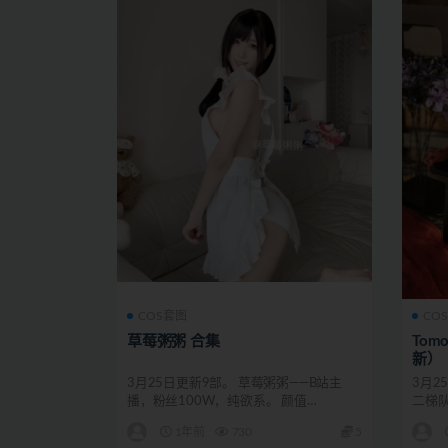
COS套图
CO
草莓粥粥 合集
Tom
新）
3月25日更新9部。 草莓粥粥——B站主
3月25
播，粉丝100W，纯欲系。 颜值
二梯
★★★★★ 身材 ...
腿...
1年前
730
5