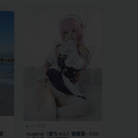
COS套图
更
Asagiriai（愛ちゃん）朝雾爱– COS