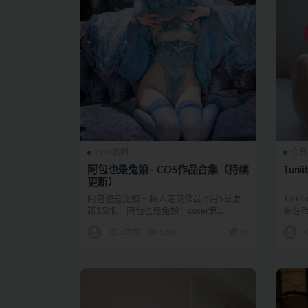
COS套图
会员
阿包也是兔娘– COS作品合集（持续
Tun
更新）
阿包也是兔娘 – 私人定制作品 5月5日更
Tun
新15部。 阿包也是兔娘：coser第...
布在Pa
1年前
5.1K
10