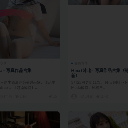
专享
会员专享
lita– 写真作品合集
Hina (히나)– 写真作品合集（
新）
lita – 原生态清纯绝美越南妹，作品发
3月25曰更新11部。 Hina (히나) – P
treon。【越南模特】...
Media模特，风格与...
1年前
1.8K
10
1年前
2.4K