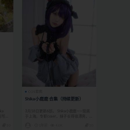
COS套图
Shika小鹿鹿 合集（持续更新）
ka
3月18日更新6部。 Shika小鹿鹿——现居
的写真
于上海，专职coser，妹子长得很漂亮，她
在圈...
10
1年前
4.0K
10