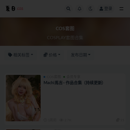
登录
COS套图
COS套图
COSPLAY套图合集
相关标签
价格
发布日期
COS套图
会员专享
Machi馬吉– 作品合集（持续更新）
1周前
2.7K
15