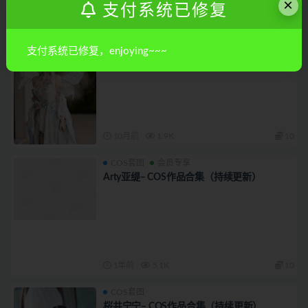
×
支付系统已修复
10月前
3.8K
15
COS套图
走路摇ZLY-COS作品合集（持续更新）
支付系统已修复，enjoying~~~
10月前
1.9K
10
COS套图
会员专享
Arty亚缇– COS作品合集（持续更新）
1年前
5.1K
10
COS套图
桜井宁宁– COS作品合集（持续更新）