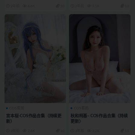
2年前
6.6K
10
2年前
7.5K
10
COS套图
COS套图
宮本桜-COS作品合集（持续更
秋和柯基– COS作品合集（持续
新）
更新）
2年前
2.6K
10
3年前
3.2K
15