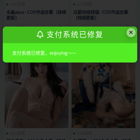
COS套图
COS套图
水淼aqua– COS作品合集（持续
过期米线线喵– COS作品合集
更新）
（持续更新）
10月前
8.3K
15
10月前
3.8K
15
×
支付系统已修复
支付系统已修复，enjoying~~~
COS套图
COS套图