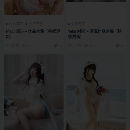
COS套图
会员专享
会员专享
Machi馬吉– 作品合集（持续更
Yeha (예하)– 写真作品合集（持
新）
续更新）
1周前
2.8K
15
2月前
31.6K
15