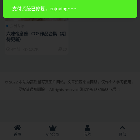
支付系统已修复，enjoying~~~
会员专享
六味帝皇酱– COS作品合集（期
待更新）
4年前
10.7K
20
© 2022 本站为高质量写真图片网站，文章资源来自网络，仅作个人学习使用，
侵权请通知删除。 All rights reserved
浙ICP备186586346号-1
首页
VIP会员
我的
顶部