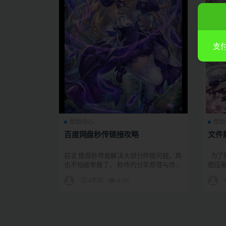
支付
帮助中心
帮助
百度网盘秒传链接攻略
文件
前言 使用秒传能解决大部分炸链问题，再
为了
也不怕被举报了。 秒传的分享原理与传统
密压
分享方式完全不同...
件进行解
4年前
4.5K